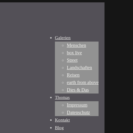
Galerien
Menschen
box live
Street
Landschaften
Reisen
earth from above
Dies & Das
Thomas
Impressum
Datenschutz
Kontakt
Blog