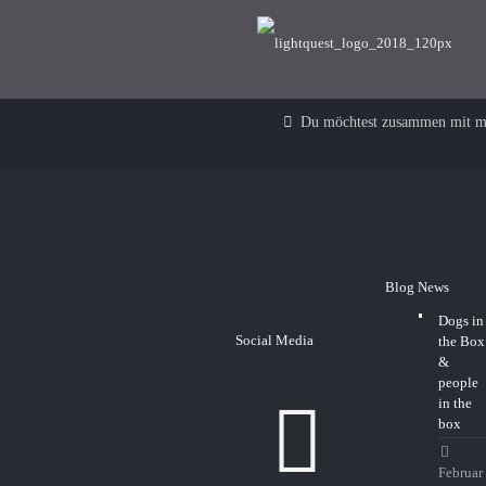
earth from above
Du möchtest zusammen mit mi
Blog News
Dogs in
Social Media
the Box
&
people
in the
box
Februar