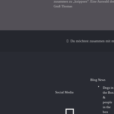
zusammen zu „knippsen“. Eine Auswahl der 
Gruß Thomas
Du möchtest zusammen mit mi
Blog News
Dogs in
Social Media
the Box
&
people
in the
box